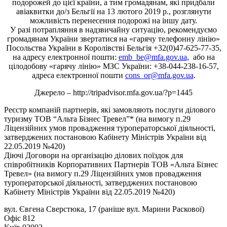
подорожей до цієї країни, а тим громадянам, які придбали
авіаквитки до/з Бельгії на 13 лютого 2019 р., розглянути
можливість перенесення подорожі на іншу дату.
У разі потрапляння в надзвичайну ситуацію, рекомендуємо
громадянам України звертатися на «гарячу телефонну лінію»
Посольства України в Королівстві Бельгія +32(0)47-625-77-35,
на адресу електронної пошти:
emb_be@mfa.gov.ua
, або на
цілодобову «гарячу лінію» МЗС України: +38-044-238-16-57,
адреса електронної пошти
cons_or@mfa.gov.ua
.
Джерело – http://tripadvisor.mfa.gov.ua/?p=1445
Реєстр компаній партнерів, які замовляють послуги ділового
туризму ТОВ “Альта Бізнес Тревел”* (на вимогу п.29
Ліцензійних умов провадження туроператорської діяльності,
затверджених постановою Кабінету Міністрів України від
22.05.2019 №420)
Діючі Договори на організацію ділових поїздок для
співробітників Корпоративних Партнерів ТОВ «Альта Бізнес
Тревел» (на вимогу п.29 Ліцензійних умов провадження
туроператорської діяльності, затверджених постановою
Кабінету Міністрів України від 22.05.2019 №420)
вул. Євгена Сверстюка, 17 (раніше вул. Марини Раскової)
Офіс 812