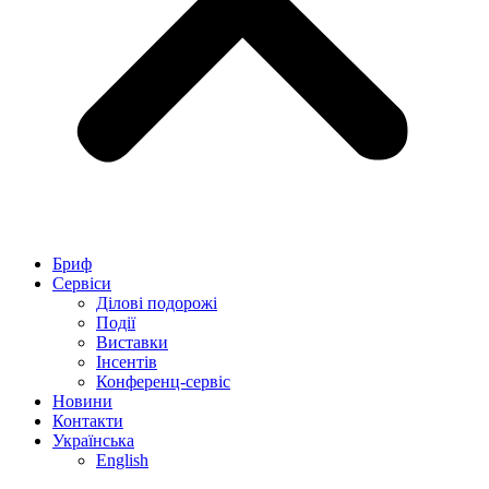
Бриф
Сервіси
Ділові подорожі
Події
Виставки
Інсентів
Конференц-сервіс
Новини
Контакти
Українська
English