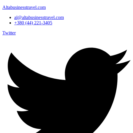
Altabusinesstravel.com
al@altabusinesstravel.com
+380 (44) 221-3405
Twitter