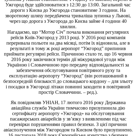
Ужгород буде здійснюватися з 12:30 до 13:00. Загальний час
дороги з Києва до Ужгорода становитиме 3 години. На
зворотному шляху передбачена триваліша зупинка у Львові,
через що дорога з Ужгорода до Києва займе 4 години 40
хвилин.
Нагадаємо, що “Мотор Січ” почала виконання регулярних
рейсів Київ-Ужгород у 2013 році. У 2016 році компанія
переривала польоти на два місяці, потім їх відновила, але в
результаті в тому ж році аеропорт “Ужгород” припинив
приймати регулярні рейси. Причиною стало те, що 16 червня
2016 року закінчився термін дії міжурядової угоди між
Україною і Словаччиною про передачу відповідальності за
забезпечення обслуговування повітряного руху та
експлуатацію аеропорту “Ужгород” (він розташований в
безпосередній близькості до словацького кордону – для зльоту
і посадки в Ужгороді літаки повинні заходити в повітряний
простір Словаччини. – ред.).
Як повідомляв УНІАН, 17 лютого 2016 року Державна
авіаційна служба України тимчасово призупинила дію
сертифікату аеропорту «Ужгород» на обслуговування
пасажирських авіарейсів у зв’язку з виявленими під час
перевірки порушеннями правил безпеки. З цієї причини
авіасполучення між Ужгородом та Києвом було призупинено.
16 листопада 2018 року Європейське агентство з безпеки