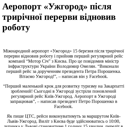
Аеропорт «Ужгород» після
трирічної перерви відновив
роботу
Міжнародний аеропорт «Ужгород» 15 березня після трирічної
перерви відновив роботу і прийняв перший регулярний рейс
компанії “Мотор Січ” з Києва. Про це повідомив міністр
інфраструктури України Володимир Омелян. “Виконали
перший рейс за дорученням президента Петра Порошенка.
Вітаємо Ужгород!”, – написав він у Facebook.
“Перший маленький крок для розвитку туризму на Закарпатті
зроблений! Сьогодні в Ужгороді зустріли поновлений
регулярний рейс Київ-Ужгород. Аеропорт в Ужгороді
запрацював”, – написав президент Петро Порошенко в
Facebook.
Як пише ЦТС, рейси виконуватимуть за маршрутом Київ-
Львів-Ужгород. Виліт з Києва буде здійснюватись о 10:00,
зупинка у Львові становитиме 1 годину 15 хвилин, переліт в