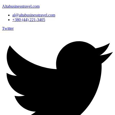
Altabusinesstravel.com
al@altabusinesstravel.com
+380 (44) 221-3405
Twitter