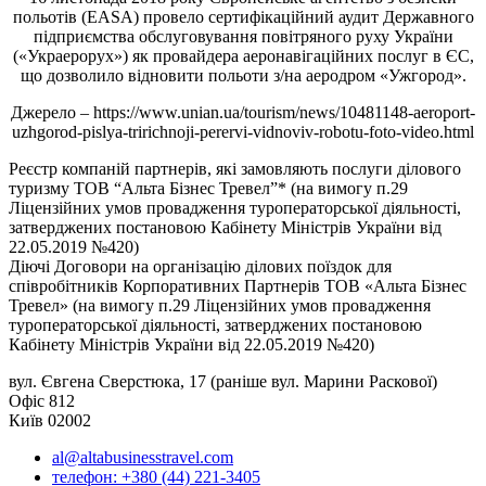
польотів (EASA) провело сертифікаційний аудит Державного
підприємства обслуговування повітряного руху України
(«Украерорух») як провайдера аеронавігаційних послуг в ЄС,
що дозволило відновити польоти з/на аеродром «Ужгород».
Джерело – https://www.unian.ua/tourism/news/10481148-aeroport-
uzhgorod-pislya-tririchnoji-perervi-vidnoviv-robotu-foto-video.html
Реєстр компаній партнерів, які замовляють послуги ділового
туризму ТОВ “Альта Бізнес Тревел”* (на вимогу п.29
Ліцензійних умов провадження туроператорської діяльності,
затверджених постановою Кабінету Міністрів України від
22.05.2019 №420)
Діючі Договори на організацію ділових поїздок для
співробітників Корпоративних Партнерів ТОВ «Альта Бізнес
Тревел» (на вимогу п.29 Ліцензійних умов провадження
туроператорської діяльності, затверджених постановою
Кабінету Міністрів України від 22.05.2019 №420)
вул. Євгена Сверстюка, 17 (раніше вул. Марини Раскової)
Офіс 812
Київ 02002
al@altabusinesstravel.com
телефон: +380 (44) 221-3405