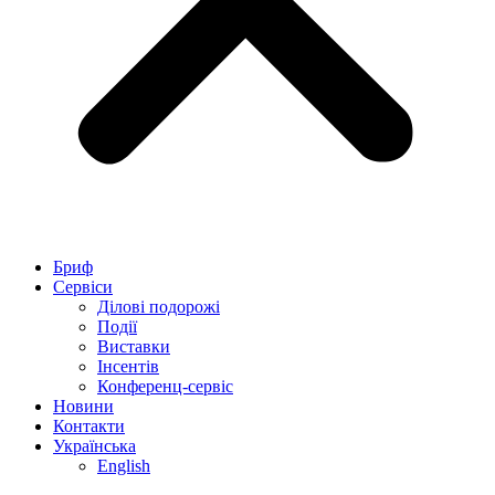
Бриф
Сервіси
Ділові подорожі
Події
Виставки
Інсентів
Конференц-сервіс
Новини
Контакти
Українська
English