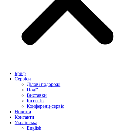
Бриф
Сервіси
Ділові подорожі
Події
Виставки
Інсентів
Конференц-сервіс
Новини
Контакти
Українська
English