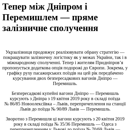
Тепер між Дніпром і
Перемишлем — пряме
залізничне сполучення
Укрзалізниця продовжує реалізовувати обрану стратегію —
покращувати залізничну логістику як у межах України, так і в
міжнародному сполученні. Тепер і жителям Придніпров’я
пропонується додаткова опція подорожі до Європи. Зокрема, у
графіку руху пасажирських поїздів на цей рік передбачено
курсування двох безпересадкових вагонів Дніпро —
Перемишль.
Безпересадкові купейні вагони Дніпро — Перемишль
курсують з Дніпра з 19 квітня 2019 року
в складі поїзда
№ 86/85 Новоолексіївка – Львів, перепричеплення на станції
Львів до поїзда № 90/89 Львів — Перемишль.
Зворотно з Перемишля ці вагони курсують з 20 квітня 2019
року в складі поїзда № 35/36 Перемишль — Одеса з
перепричепленням у Львові до поїзда № 70/69 Львів —