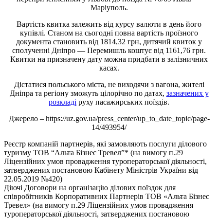
Маріуполь.
Вартість квитка залежить від курсу валюти в день його
купівлі. Станом на сьогодні повна вартість проїзного
документа становить від 1814,32 грн, дитячий квиток у
сполученні Дніпро — Перемишль коштує від 1161,76 грн.
Квитки на призначену дату можна придбати в залізничних
касах.
Дістатися польського міста, не виходячи з вагона, жителі
Дніпра та регіону зможуть цілорічно по датах,
зазначених у
розкладі
руху пасажирських поїздів.
Джерело – https://uz.gov.ua/press_center/up_to_date_topic/page-
14/493954/
Реєстр компаній партнерів, які замовляють послуги ділового
туризму ТОВ “Альта Бізнес Тревел”* (на вимогу п.29
Ліцензійних умов провадження туроператорської діяльності,
затверджених постановою Кабінету Міністрів України від
22.05.2019 №420)
Діючі Договори на організацію ділових поїздок для
співробітників Корпоративних Партнерів ТОВ «Альта Бізнес
Тревел» (на вимогу п.29 Ліцензійних умов провадження
туроператорської діяльності, затверджених постановою