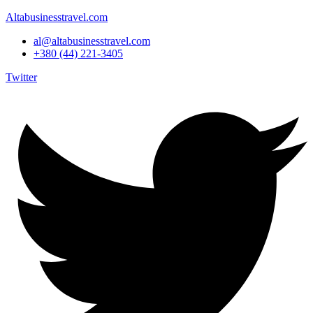
Altabusinesstravel.com
al@altabusinesstravel.com
+380 (44) 221-3405
Twitter