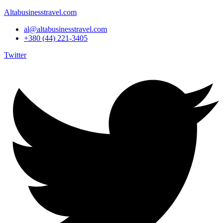
Altabusinesstravel.com
al@altabusinesstravel.com
+380 (44) 221-3405
Twitter