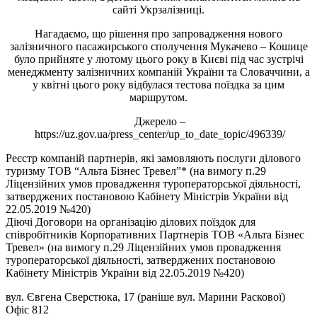
сайті Укрзалізниці.
Нагадаємо, що рішення про запровадження нового
залізничного пасажирського сполучення Мукачево – Кошице
було прийняте у лютому цього року в Києві під час зустрічі
менеджменту залізничних компаній України та Словаччини, а
у квітні цього року відбулася тестова поїздка за цим
маршрутом.
Джерело –
https://uz.gov.ua/press_center/up_to_date_topic/496339/
Реєстр компаній партнерів, які замовляють послуги ділового
туризму ТОВ “Альта Бізнес Тревел”* (на вимогу п.29
Ліцензійних умов провадження туроператорської діяльності,
затверджених постановою Кабінету Міністрів України від
22.05.2019 №420)
Діючі Договори на організацію ділових поїздок для
співробітників Корпоративних Партнерів ТОВ «Альта Бізнес
Тревел» (на вимогу п.29 Ліцензійних умов провадження
туроператорської діяльності, затверджених постановою
Кабінету Міністрів України від 22.05.2019 №420)
вул. Євгена Сверстюка, 17 (раніше вул. Марини Раскової)
Офіс 812