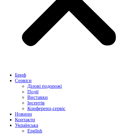
Бриф
Сервіси
Ділові подорожі
Події
Виставки
Інсентів
Конференц-сервіс
Новини
Контакти
Українська
English