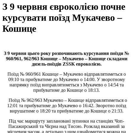
З 9 червня євроколією почне
курсувати поїзд Мукачево –
Кошице
З 9 червня цього року розпочинають курсування поїзди №
960/961, 962/963 Кошице – Мукачево – Кошице складами
дизель-поїздів ZSSK евроколією.
Поїзд № 960/961 Кошице – Мукачево відправлятиметься о
09:10 та прибуватиме до Мукачево о 14:00. У зворотному
напрямку поїзд виправлятиметься з Мукачево о 14:54 та
прибуватиме до Кошице о 18:13.
Поїзд № 962/963 Мукачево – Кошице відправлятиметься о
12:01 та прибуватиме до Мукачево о 16:42. Зворотно поїзд
вирушатиме о 18:20 та прибуватиме до Кошице о 21:33.
Під час маршруту заплановані зупинки на станціях Чоп-
Пасажирський та Чієрна над Тисою. Розклад вказаний за
місцевим часом, а детально з ним ознайомитися можна на