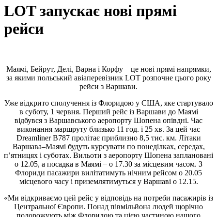
LOT запускає нові прямі
рейси
Маямі, Бейрут, Делі, Варна і Корфу – це нові прямі напрямки,
за якими польський авіаперевізник LOT розпочне цього року
рейси з Варшави.
Уже відкрито сполучення із Флоридою у США, яке стартувало
в суботу, 1 червня. Перший рейс із Варшави до Маямі
відбувся з Варшавського аеропорту Шопена опівдні. Час
виконання маршруту близько 11 год. і 25 хв. За цей час
Dreamliner B787 пролітає приблизно 8,5 тис. км. Літаки
Варшава–Маямі будуть курсувати по понеділках, середах,
п’ятницях і суботах. Вильоти з аеропорту Шопена заплановані
о 12.05, а посадка в Маямі – о 17.30 за місцевим часом. З
Флориди пасажири вилітатимуть нічним рейсом о 20.05
місцевого часу і приземлятимуться у Варшаві о 12.15.
«Ми відкриваємо цей рейс у відповідь на потреби пасажирів із
Центральної Європи. Понад півмільйона людей щорічно
подорожують між Флоридою та цією частиною нашого