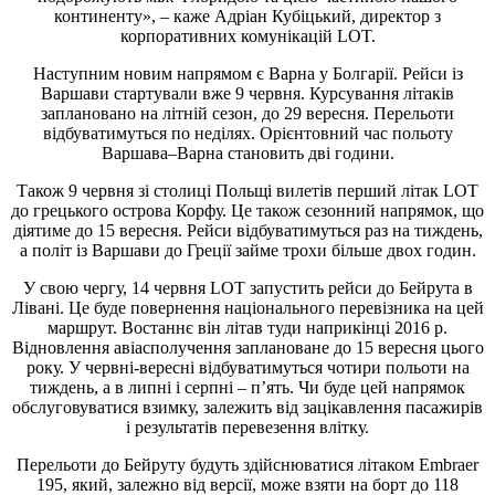
континенту», – каже Адріан Кубіцький, директор з
корпоративних комунікацій LOT.
Наступним новим напрямом є Варна у Болгарії. Рейси із
Варшави стартували вже 9 червня. Курсування літаків
заплановано на літній сезон, до 29 вересня. Перельоти
відбуватимуться по неділях. Орієнтовний час польоту
Варшава–Варна становить дві години.
Також 9 червня зі столиці Польщі вилетів перший літак LOT
до грецького острова Корфу. Це також сезонний напрямок, що
діятиме до 15 вересня. Рейси відбуватимуться раз на тиждень,
а політ із Варшави до Греції займе трохи більше двох годин.
У свою чергу, 14 червня LOT запустить рейси до Бейрута в
Лівані. Це буде повернення національного перевізника на цей
маршрут. Востаннє він літав туди наприкінці 2016 р.
Відновлення авіасполучення заплановане до 15 вересня цього
року. У червні-вересні відбуватимуться чотири польоти на
тиждень, а в липні і серпні – п’ять. Чи буде цей напрямок
обслуговуватися взимку, залежить від зацікавлення пасажирів
і результатів перевезення влітку.
Перельоти до Бейруту будуть здійснюватися літаком Embraer
195, який, залежно від версії, може взяти на борт до 118