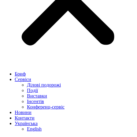
Бриф
Сервіси
Ділові подорожі
Події
Виставки
Інсентів
Конференц-сервіс
Новини
Контакти
Українська
English