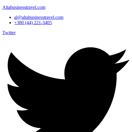
Altabusinesstravel.com
al@altabusinesstravel.com
+380 (44) 221-3405
Twitter