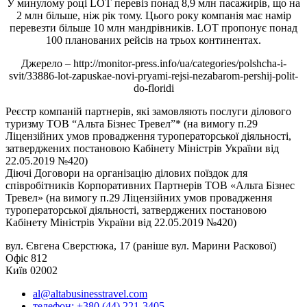
У минулому році LOT перевіз понад 8,9 млн пасажирів, що на
2 млн більше, ніж рік тому. Цього року компанія має намір
перевезти більше 10 млн мандрівників. LOT пропонує понад
100 планованих рейсів на трьох континентах.
Джерело – http://monitor-press.info/ua/categories/polshcha-i-
svit/33886-lot-zapuskae-novi-pryami-rejsi-nezabarom-pershij-polit-
do-floridi
Реєстр компаній партнерів, які замовляють послуги ділового
туризму ТОВ “Альта Бізнес Тревел”* (на вимогу п.29
Ліцензійних умов провадження туроператорської діяльності,
затверджених постановою Кабінету Міністрів України від
22.05.2019 №420)
Діючі Договори на організацію ділових поїздок для
співробітників Корпоративних Партнерів ТОВ «Альта Бізнес
Тревел» (на вимогу п.29 Ліцензійних умов провадження
туроператорської діяльності, затверджених постановою
Кабінету Міністрів України від 22.05.2019 №420)
вул. Євгена Сверстюка, 17 (раніше вул. Марини Раскової)
Офіс 812
Київ 02002
al@altabusinesstravel.com
телефон: +380 (44) 221-3405