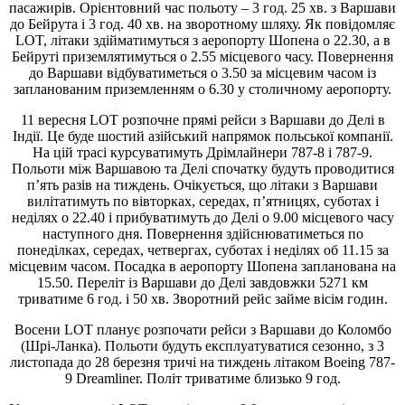
пасажирів. Орієнтовний час польоту – 3 год. 25 хв. з Варшави
до Бейрута і 3 год. 40 хв. на зворотному шляху. Як повідомляє
LOT, літаки здійматимуться з аеропорту Шопена о 22.30, а в
Бейруті приземлятимуться о 2.55 місцевого часу. Повернення
до Варшави відбуватиметься о 3.50 за місцевим часом із
запланованим приземленням о 6.30 у столичному аеропорту.
11 вересня LOT розпочне прямі рейси з Варшави до Делі в
Індії. Це буде шостий азійський напрямок польської компанії.
На цій трасі курсуватимуть Дрімлайнери 787-8 і 787-9.
Польоти між Варшавою та Делі спочатку будуть проводитися
п’ять разів на тиждень. Очікується, що літаки з Варшави
вилітатимуть по вівторках, середах, п’ятницях, суботах і
неділях о 22.40 і прибуватимуть до Делі о 9.00 місцевого часу
наступного дня. Повернення здійснюватиметься по
понеділках, середах, четвергах, суботах і неділях об 11.15 за
місцевим часом. Посадка в аеропорту Шопена запланована на
15.50. Переліт із Варшави до Делі завдовжки 5271 км
триватиме 6 год. і 50 хв. Зворотний рейс займе вісім годин.
Восени LOT планує розпочати рейси з Варшави до Коломбо
(Шрі-Ланка). Польоти будуть експлуатуватися сезонно, з 3
листопада до 28 березня тричі на тиждень літаком Boeing 787-
9 Dreamliner. Політ триватиме близько 9 год.