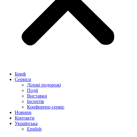
Бриф
Сервіси
Ділові подорожі
Події
Виставки
Інсентів
Конференц-сервіс
Новини
Контакти
Українська
English