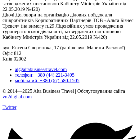
затверджених постановою Кабінету Міністрів України від
22.05.2019 №420)
Діючі Договори на організацію ділових поїздок для
співробітників Корпоративних Партнерів ТОВ «Альта Бізнес
Тревел» (на вимогу п.29 Ліцензійних умов провадження
туроператорської діяльності, затверджених постановою
Кабінету Міністрів України від 22.05.2019 №420)
вул. Євгена Сверстюка, 17 (раніше вул. Марини Раскової)
Офіс 812
Київ 02002
al@altabusinesstravel.com
телефон: +380 (44) 221-3405
мобільний: +380 (67) 580-1505
© 2014—2025 Alta Business Travel | Обслуговування сайта
vn2digital.com
Twitter