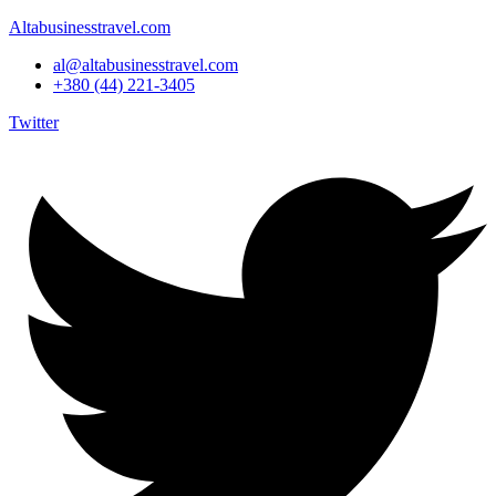
Altabusinesstravel.com
al@altabusinesstravel.com
+380 (44) 221-3405
Twitter