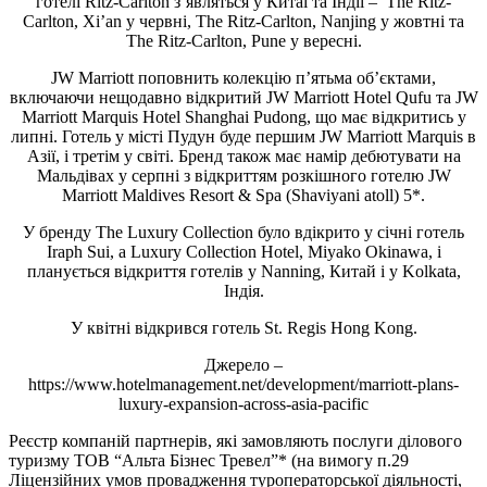
готелі Ritz-Carlton з’являться у Китаї та Індії – The Ritz-
Carlton, Xi’an у червні, The Ritz-Carlton, Nanjing у жовтні та
The Ritz-Carlton, Pune у вересні.
JW Marriott поповнить колекцію п’ятьма об’єктами,
включаючи нещодавно відкритий JW Marriott Hotel Qufu та JW
Marriott Marquis Hotel Shanghai Pudong, що має відкритись у
липні. Готель у місті Пудун буде першим JW Marriott Marquis в
Азії, і третім у світі. Бренд також має намір дебютувати на
Мальдівах у серпні з відкриттям розкішного готелю JW
Marriott Maldives Resort & Spa (Shaviyani atoll) 5*.
У бренду The Luxury Collection було вдікрито у січні готель
Iraph Sui, a Luxury Collection Hotel, Miyako Okinawa, і
планується відкриття готелів у Nanning, Китай і у Kolkata,
Індія.
У квітні відкрився готель St. Regis Hong Kong.
Джерело –
https://www.hotelmanagement.net/development/marriott-plans-
luxury-expansion-across-asia-pacific
Реєстр компаній партнерів, які замовляють послуги ділового
туризму ТОВ “Альта Бізнес Тревел”* (на вимогу п.29
Ліцензійних умов провадження туроператорської діяльності,