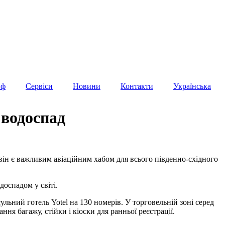
иф
Сервіси
Новини
Контакти
Українська
 водоспад
він є важливим авіаційним хабом для всього південно-східного
оспадом у світі.
льний готель Yotel на 130 номерів. У торговельній зоні серед
ня багажу, стійки і кіоски для ранньої реєстрації.