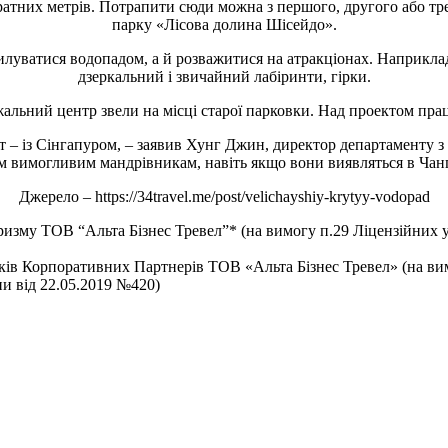
дратних метрів. Потрапити сюди можна з першого, другого або тр
парку «Лісова долина Шісейдо».
уватися водопадом, а й розважитися на атракціонах. Наприклад, S
дзеркальний і звичайний лабіринти, гірки.
жальний центр звели на місці старої парковки. Над проектом пр
світ – із Сінгапуром, – заявив Хунг Джин, директор департаменту з
 вимогливим мандрівникам, навіть якщо вони виявляться в Чангі 
Джерело – https://34travel.me/post/velichayshiy-krytyy-vodopad
уризму ТОВ “Альта Бізнес Тревел”* (на вимогу п.29 Ліцензійних 
ників Корпоративних Партнерів ТОВ «Альта Бізнес Тревел» (на в
ни від 22.05.2019 №420)