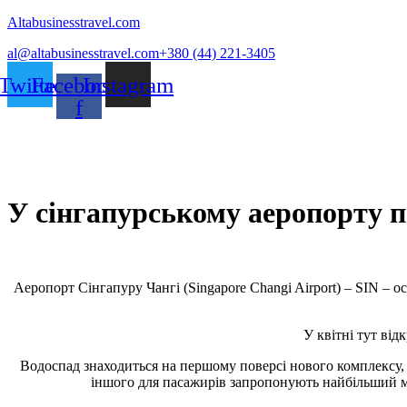
Altabusinesstravel.com
al@altabusinesstravel.com
+380 (44) 221-3405
Twitter
Facebook-
Instagram
f
У сінгапурському аеропорту 
Аеропорт Сінгапуру Чангі (Singapore Changi Airport) – SIN –
У квітні тут ві
Водоспад знаходиться на першому поверсі нового комплексу, д
іншого для пасажирів запропонують найбільший мага