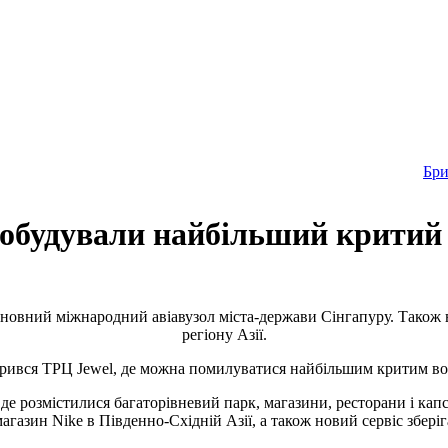
Бр
побудували найбільший критий
 основний міжнародний авіавузол міста-держави Сінгапуру. Також 
регіону Азії.
дкрився ТРЦ Jewel, де можна помилуватися найбільшим критим вод
е розмістилися багаторівневий парк, магазини, ресторани і капсу
зин Nike в Південно-Східній Азії, а також новий сервіс зберіган