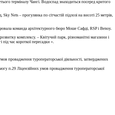
етього терміналу Чангі. Водоспад знаходиться посеред критого
ky Nets – прогулянка по сітчастій підлозі на висоті 25 метрів,
ацювала команда архітектурного бюро Моше Сафді, RSP і Benoy.
 розвитку комплексу. – Квітучий парк, різноманітні магазини і
під час короткої пересадки ».
умов провадження туроператорської діяльності, затверджених
имогу п.29 Ліцензійних умов провадження туроператорської