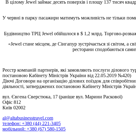
В цілому Jewel займає десять поверхів і площу 137 тисяч ква
У червні в парку пасажири матимуть можливість не тільки помил
Будівництво ТРЦ Jewel обійшлося в $ 1,2 млрд. Торгово-розва
«Jewel стане місцем, де Сінгапур зустрічається зі світом, а 
ресторани сподобаються самим
Реєстр компаній партнерів, які замовляють послуги ділового т
постановою Кабінету Міністрів України від 22.05.2019 №420)
Діючі Договори на організацію ділових поїздок для співробіт
діяльності, затверджених постановою Кабінету Міністрів Украї
вул. Євгена Сверстюка, 17 (раніше вул. Марини Раскової)
Офіс 812
Київ 02002
al@altabusinesstravel.com
телефон: +380 (44) 221-3405
мобільний: +380 (67) 580-1505