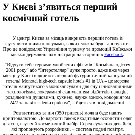
У Києві з’явиться перший
космічний готель
У центрі Києва за місяць відкриють перший готель із
футуристичними капсулами, в яких можна буде заночувати.
Про це повідомляє Управління туризму та промоцій Київської
міської державної адміністрації на сторінці в
Facebook
.
“Відчути себе героями улюблених фільмів “Космічна одіссея
2001 року” або “Інтерстеллар” дуже просто, адже вже через
місяць у Києві відкриють перший футуристичний капсульний
готель! Monotel high-tech capsule hotels #1 in UA – це мережа
готелів майбутнього з монокапсулами для сну і інноваційними
технологіями, локерами зі скануванням відбитків пальців,
роздільними душовими, кухнею, лаунж-зоною, коворкінгом
24/7 та навіть silent-сервісом”, – йдеться в повідомленні.
Розплатитися за ніч (950 гривень) можна буде навіть
криптовалютою. До вартості також входитиме особистий одяг
для сна, взуття й косметичний набір. Серед сучасних девайсів,
які пропонують розробники, – система подачі повітря,
memory-матрац, персональне освітлення, навушники, usb-порт