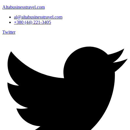
Altabusinesstravel.com
al@altabusinesstravel.com
+380 (44) 221-3405
Twitter