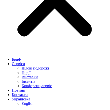
Бриф
Сервіси
Ділові подорожі
Події
Виставки
Інсентів
Конференц-сервіс
Новини
Контакти
Українська
English