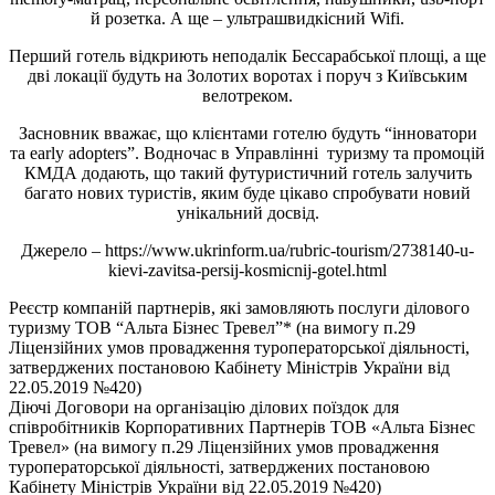
й розетка. А ще – ультрашвидкісний Wifi.
Перший готель відкриють неподалік Бессарабської площі, а ще
дві локації будуть на Золотих воротах і поруч з Київським
велотреком.
Засновник вважає, що клієнтами готелю будуть “інноватори
та early adopters”. Водночас в Управлінні туризму та промоцій
КМДА додають, що такий футуристичний готель залучить
багато нових туристів, яким буде цікаво спробувати новий
унікальний досвід.
Джерело – https://www.ukrinform.ua/rubric-tourism/2738140-u-
kievi-zavitsa-persij-kosmicnij-gotel.html
Реєстр компаній партнерів, які замовляють послуги ділового
туризму ТОВ “Альта Бізнес Тревел”* (на вимогу п.29
Ліцензійних умов провадження туроператорської діяльності,
затверджених постановою Кабінету Міністрів України від
22.05.2019 №420)
Діючі Договори на організацію ділових поїздок для
співробітників Корпоративних Партнерів ТОВ «Альта Бізнес
Тревел» (на вимогу п.29 Ліцензійних умов провадження
туроператорської діяльності, затверджених постановою
Кабінету Міністрів України від 22.05.2019 №420)