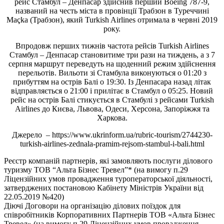
рейс Стамбул – Денпасар здійснив перший Boeing 787-9,
названий на честь міста в провінції Трабзон в Туреччині
Maçka (Трабзон), який Turkish Airlines отримала в червні 2019
року.
Впродовж перших тижнів частота рейсів Turkish Airlines
Стамбул – Денпасар становитиме три рази на тиждень, а з 7
серпня маршрут переведуть на щоденний режим здійснення
перельотів. Вильоти зі Стамбула виконуються о 01:20 з
прибуттям на острів Балі о 19:30. Із Денпасара назад літак
відправляється о 21:00 і прилітає в Стамбул о 05:25. Новий
рейс на острів Балі стикується в Стамбулі з рейсами Turkish
Airlines до Києва, Львова, Одеси, Херсона, Запоріжжя та
Харкова.
Джерело – https://www.ukrinform.ua/rubric-tourism/2744230-
turkish-airlines-zednala-pramim-rejsom-stambul-i-bali.html
Реєстр компаній партнерів, які замовляють послуги ділового
туризму ТОВ “Альта Бізнес Тревел”* (на вимогу п.29
Ліцензійних умов провадження туроператорської діяльності,
затверджених постановою Кабінету Міністрів України від
22.05.2019 №420)
Діючі Договори на організацію ділових поїздок для
співробітників Корпоративних Партнерів ТОВ «Альта Бізнес
Тревел» (на вимогу п.29 Ліцензійних умов провадження