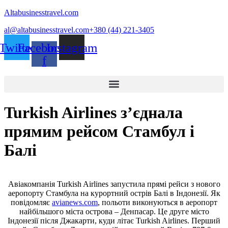
Altabusinesstravel.com
al@altabusinesstravel.com
+380 (44) 221-3405
Twitter
Facebook-
Instagram
f
Turkish Airlines з’єднала
прямим рейсом Стамбул і
Балі
Авіакомпанія Turkish Airlines запустила прямі рейси з нового
аеропорту Стамбула на курортний острів Балі в Індонезії. Як
повідомляє
avianews.com
, польоти виконуються в аеропорт
найбільшого міста острова – Денпасар. Це друге місто
Індонезії після Джакарти, куди літає Turkish Airlines. Перший