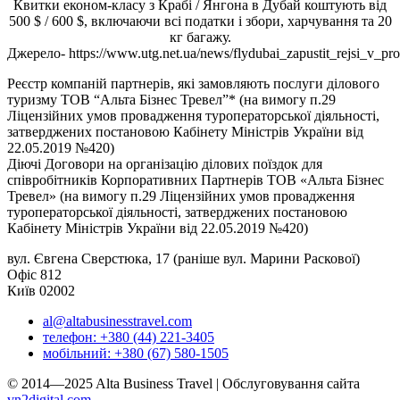
Квитки економ-класу з Крабі / Янгона в Дубай коштують від
500 $ / 600 $, включаючи всі податки і збори, харчування та 20
кг багажу.
Джерело- https://www.utg.net.ua/news/flydubai_zapustit_re
Реєстр компаній партнерів, які замовляють послуги ділового
туризму ТОВ “Альта Бізнес Тревел”* (на вимогу п.29
Ліцензійних умов провадження туроператорської діяльності,
затверджених постановою Кабінету Міністрів України від
22.05.2019 №420)
Діючі Договори на організацію ділових поїздок для
співробітників Корпоративних Партнерів ТОВ «Альта Бізнес
Тревел» (на вимогу п.29 Ліцензійних умов провадження
туроператорської діяльності, затверджених постановою
Кабінету Міністрів України від 22.05.2019 №420)
вул. Євгена Сверстюка, 17 (раніше вул. Марини Раскової)
Офіс 812
Київ 02002
al@altabusinesstravel.com
телефон: +380 (44) 221-3405
мобільний: +380 (67) 580-1505
© 2014—2025 Alta Business Travel | Обслуговування сайта
vn2digital.com