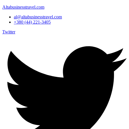
Altabusinesstravel.com
al@altabusinesstravel.com
+380 (44) 221-3405
Twitter