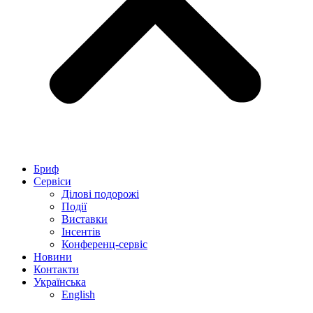
Бриф
Сервіси
Ділові подорожі
Події
Виставки
Інсентів
Конференц-сервіс
Новини
Контакти
Українська
English