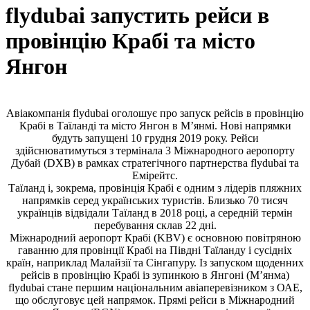
flydubai запустить рейси в
провінцію Крабі та місто
Янгон
Авіакомпанія flydubai оголошує про запуск рейсів в провінцію
Крабі в Таїланді та місто Янгон в М’янмі. Нові напрямки
будуть запущені 10 грудня 2019 року. Рейси
здійснюватимуться з термінала 3 Міжнародного аеропорту
Дубай (DXB) в рамках стратегічного партнерства flydubai та
Емірейтс.
Таїланд і, зокрема, провінція Крабі є одним з лідерів пляжних
напрямків серед українських туристів. Близько 70 тисяч
українців відвідали Таїланд в 2018 році, а середній термін
перебування склав 22 дні.
Міжнародний аеропорт Крабі (KBV) є основною повітряною
гаванню для провінції Крабі на Півдні Таїланду і сусідніх
країн, наприклад Малайзії та Сінгапуру. Із запуском щоденних
рейсів в провінцію Крабі із зупинкою в Янгоні (М’янма)
flydubai стане першим національним авіаперевізником з ОАЕ,
що обслуговує цей напрямок. Прямі рейси в Міжнародний