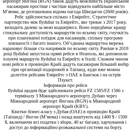
аеропорт Янгона (RGN) також дадуть можливість українським
пасажирам простіше і частіше відвідувати найбільше місто
М’янми, де розташована відома пагода Шведагон (2600 років).
Рейс здійснюється спільно з Емірейтс. Стратегічне
партнерство між flydubai та Емірейтс, яке триває з 2017 року,
виходить далеко за межі кодшерінга. Воно передбачає кращу
стикувальну доступність маршрутів по всьому світу, гнучкість
при плануванні поїздок для пасажирів, спільну програму
лояльності і багато іншого. Об’єднана маршрутна мережа
нараховує більше ста напрямків по всьому світу. Раніше в 2019
році flydubai запустила прямі рейси в Неаполь, які доповнили
існуючі маршрути flydubai та Емірейтс в Італії. Схожим чином
нові рейси в провінцію Крабі дадуть пасажирам більший вибір
при організації подорожей в Таїланд, куди вже можна
долетіти рейсами Емірейтс з ОАЕ в Бангкок і на острів
Пхукет.
Інформація про рейси
flydubai щодня буде здійснювати рейси FZ 1585/FZ 1586 з
терміналу 3 Міжнародного аеропорту Дубаю через
Міжнародний аеропорт Янгона (RGN) в Міжнародний
аеропорт Крабі (KBV).
Квитки бізнес-класу з Дубая (ОАЕ) в провінцію Крабі
(Таїланд) / Янгон (М’янма) і назад коштують від 1400 $ / 1500
$, включаючи всі податки і збори, 40 кг багажу, харчування і
доступ до інформаційно-розважальної системи на борту.