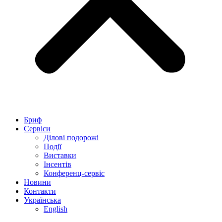
Бриф
Сервіси
Ділові подорожі
Події
Виставки
Інсентів
Конференц-сервіс
Новини
Контакти
Українська
English