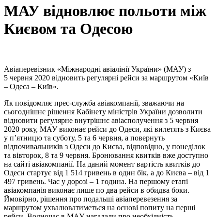
МАУ відновлює польоти між
Києвом та Одесою
Авіаперевізник «Міжнародні авіалінії України» (МАУ) з
5 червня 2020 відновить регулярні рейси за маршрутом «Київ
– Одеса – Київ».
Як повідомляє прес-служба авіакомпанії, зважаючи на
сьогоднішнє рішення Кабінету міністрів України дозволити
відновити регулярне внутрішнє авіасполучення з 5 червня
2020 року, МАУ виконає рейси до Одеси, які вилетять з Києва
у п’ятницю та суботу, 5 та 6 червня, а повернуть
відпочивальників з Одеси до Києва, відповідно, у понеділок
та вівторок, 8 та 9 червня. Бронювання квитків вже доступно
на сайті авіакомпанії. На даний момент вартість квитків до
Одеси стартує від 1 514 гривень в один бік, а до Києва – від 1
497 гривень. Час у дорозі – 1 година. На першому етапі
авіакомпанія виконає лише по два рейси в обидва боки.
Ймовірно, рішення про подальші авіаперевезення за
маршрутом ухвалюватиметься на основі попиту на перші
рейси. Водночас в МАУ нагадали про необхідність