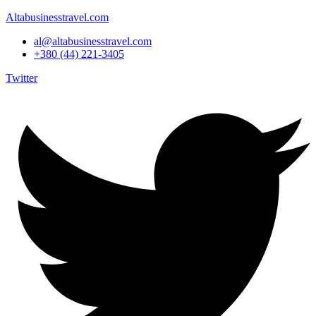
Altabusinesstravel.com
al@altabusinesstravel.com
+380 (44) 221-3405
Twitter