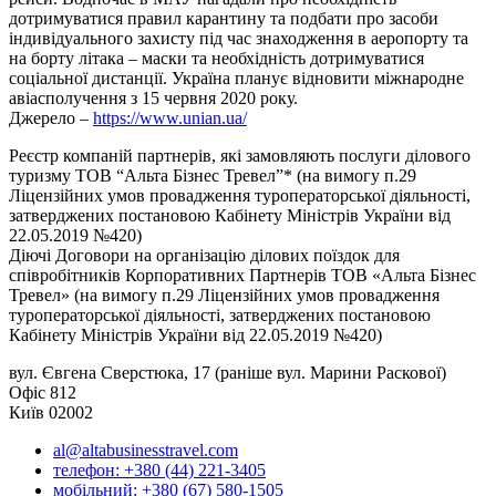
дотримуватися правил карантину та подбати про засоби
індивідуального захисту під час знаходження в аеропорту та
на борту літака – маски та необхідність дотримуватися
соціальної дистанції. Україна планує відновити міжнародне
авіасполучення з 15 червня 2020 року.
Джерело –
https://www.unian.ua/
Реєстр компаній партнерів, які замовляють послуги ділового
туризму ТОВ “Альта Бізнес Тревел”* (на вимогу п.29
Ліцензійних умов провадження туроператорської діяльності,
затверджених постановою Кабінету Міністрів України від
22.05.2019 №420)
Діючі Договори на організацію ділових поїздок для
співробітників Корпоративних Партнерів ТОВ «Альта Бізнес
Тревел» (на вимогу п.29 Ліцензійних умов провадження
туроператорської діяльності, затверджених постановою
Кабінету Міністрів України від 22.05.2019 №420)
вул. Євгена Сверстюка, 17 (раніше вул. Марини Раскової)
Офіс 812
Київ 02002
al@altabusinesstravel.com
телефон: +380 (44) 221-3405
мобільний: +380 (67) 580-1505