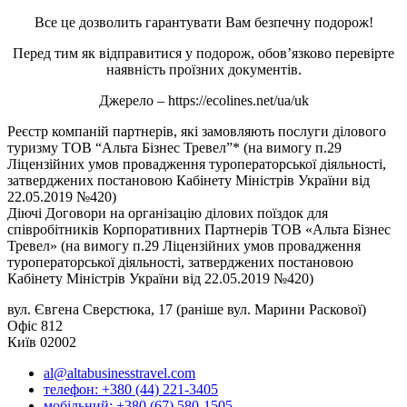
Все це дозволить гарантувати Вам безпечну подорож!
Перед тим як відправитися у подорож, обов’язково перевірте
наявність проїзних документів.
Джерело – https://ecolines.net/ua/uk
Реєстр компаній партнерів, які замовляють послуги ділового
туризму ТОВ “Альта Бізнес Тревел”* (на вимогу п.29
Ліцензійних умов провадження туроператорської діяльності,
затверджених постановою Кабінету Міністрів України від
22.05.2019 №420)
Діючі Договори на організацію ділових поїздок для
співробітників Корпоративних Партнерів ТОВ «Альта Бізнес
Тревел» (на вимогу п.29 Ліцензійних умов провадження
туроператорської діяльності, затверджених постановою
Кабінету Міністрів України від 22.05.2019 №420)
вул. Євгена Сверстюка, 17 (раніше вул. Марини Раскової)
Офіс 812
Київ 02002
al@altabusinesstravel.com
телефон: +380 (44) 221-3405
мобільний: +380 (67) 580-1505