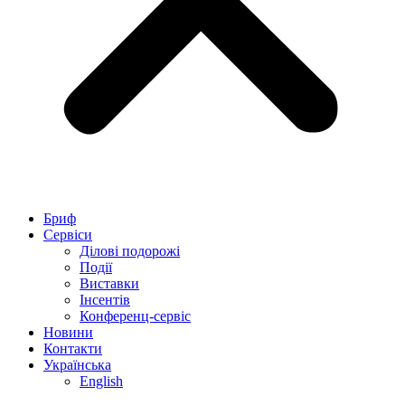
Бриф
Сервіси
Ділові подорожі
Події
Виставки
Інсентів
Конференц-сервіс
Новини
Контакти
Українська
English