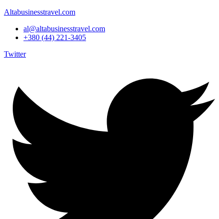
Altabusinesstravel.com
al@altabusinesstravel.com
+380 (44) 221-3405
Twitter