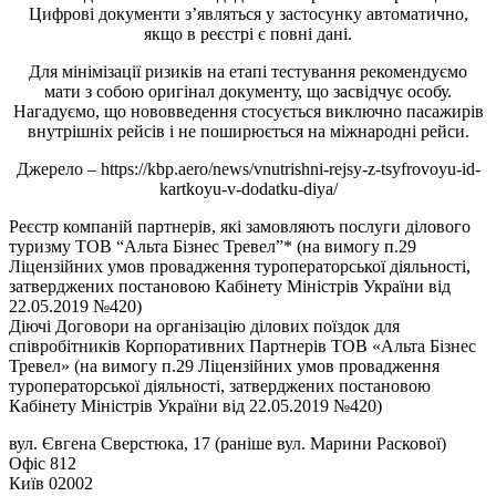
Цифрові документи з’являться у застосунку автоматично,
якщо в реєстрі є повні дані.
Для мінімізації ризиків на етапі тестування рекомендуємо
мати з собою оригінал документу, що засвідчує особу.
Нагадуємо, що нововведення стосується виключно пасажирів
внутрішніх рейсів і не поширюється на міжнародні рейси.
Джерело – https://kbp.aero/news/vnutrishni-rejsy-z-tsyfrovoyu-id-
kartkoyu-v-dodatku-diya/
Реєстр компаній партнерів, які замовляють послуги ділового
туризму ТОВ “Альта Бізнес Тревел”* (на вимогу п.29
Ліцензійних умов провадження туроператорської діяльності,
затверджених постановою Кабінету Міністрів України від
22.05.2019 №420)
Діючі Договори на організацію ділових поїздок для
співробітників Корпоративних Партнерів ТОВ «Альта Бізнес
Тревел» (на вимогу п.29 Ліцензійних умов провадження
туроператорської діяльності, затверджених постановою
Кабінету Міністрів України від 22.05.2019 №420)
вул. Євгена Сверстюка, 17 (раніше вул. Марини Раскової)
Офіс 812
Київ 02002