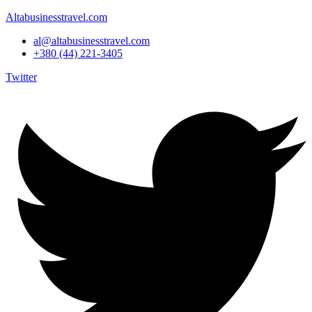
Altabusinesstravel.com
al@altabusinesstravel.com
+380 (44) 221-3405
Twitter