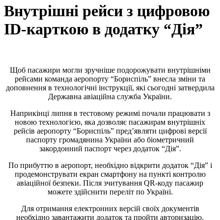
Внутрішні рейси з цифровою
ID-карткою в додатку “Дія”
Щоб пасажири могли зручніше подорожувати внутрішніми
рейсами команда аеропорту “Бориспіль” внесла зміни та
доповнення в технологічні інструкції, які сьогодні затвердила
Державна авіаційна служба України.
Наприкінці липня в тестовому режимі почали працювати з
новою технологією, яка дозволяє пасажирам внутрішніх
рейсів аеропорту “Бориспіль” пред’являти цифрові версії
паспорту громадянина України або біометричний
закордонний паспорт через додаток “Дія”.
По прибуттю в аеропорт, необхідно відкрити додаток “Дія” і
продемонструвати екран смартфону на пункті контролю
авіаційної безпеки. Після зчитування QR-коду пасажир
можете здійснити переліт по Україні.
Для отримання електронних версій своїх документів
необхідно завантажити додаток та пройти авторизацію.