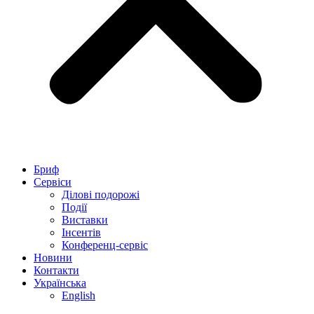
Бриф
Сервіси
Ділові подорожі
Події
Виставки
Інсентів
Конференц-сервіс
Новини
Контакти
Українська
English