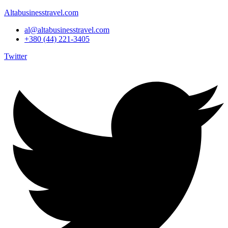
Altabusinesstravel.com
al@altabusinesstravel.com
+380 (44) 221-3405
Twitter