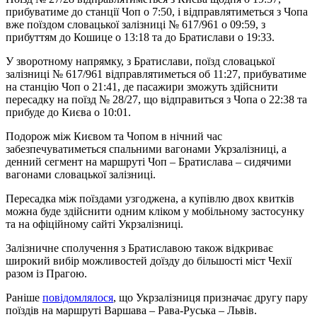
прибуватиме до станції Чоп о 7:50, і відправлятиметься з Чопа
вже поїздом словацької залізниці № 617/961 о 09:59, з
прибуттям до Кошице о 13:18 та до Братислави о 19:33.
У зворотному напрямку, з Братислави, поїзд словацької
залізниці № 617/961 відправлятиметься об 11:27, прибуватиме
на станцію Чоп о 21:41, де пасажири зможуть здійснити
пересадку на поїзд № 28/27, що відправиться з Чопа о 22:38 та
прибуде до Києва о 10:01.
Подорож між Києвом та Чопом в нічний час
забезпечуватиметься спальними вагонами Укрзалізниці, а
денний сегмент на маршруті Чоп – Братислава – сидячими
вагонами словацької залізниці.
Пересадка між поїздами узгоджена, а купівлю двох квитків
можна буде здійснити одним кліком у мобільному застосунку
та на офіційному сайті Укрзалізниці.
Залізничне сполучення з Братиславою також відкриває
широкий вибір можливостей доїзду до більшості міст Чехії
разом із Прагою.
Раніше
повідомлялося
, що Укрзалізниця призначає другу пару
поїздів на маршруті Варшава – Рава-Руська – Львів.