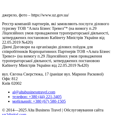
джерело, фото – https://www.uz.gov.ua/
Реєстр компаній партнерів, які замовляють послуги ділового
туризму ТОВ “Альта Бізнес Тревел”* (на вимогу п.29
Ліцензійних умов провадження туроператорської діяльності,
затверджених постановою Кабінету Міністрів України від
22.05.2019 №420)
Діючі Договори на організацію ділових поїздок для
співробітників Корпоративних Партнерів ТОВ «Альта Бізнес
Тревел» (на вимогу п.29 Ліцензійних умов провадження
туроператорської діяльності, затверджених постановою
Кабінету Міністрів України від 22.05.2019 №420)
вул. Євгена Сверстюка, 17 (раніше вул. Марини Раскової)
Офіс 812
Київ 02002
al@altabusinesstravel.com
телефон: +380 (44) 221-3405
мобільний: +380 (67) 580-1505
© 2014—2025 Alta Business Travel | Обслуговування сайта
vn2digital.com