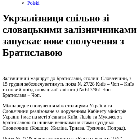
Polski
Укрзалізниця спільно зі
словацькими залізничниками
запускає нове сполучення з
Братиславою
Залізничний маршрут до Братислави, столиці Словаччини, з
15 грудня забезпечуватимуть поїзд № 27/28 Київ – Чоп – Київ
та новий поїзд словацької залізниці № 617/961 Чоп –
Братислава – Чоп.
Міжнародне сполучення між столицями України та
Словаччини реалізоване за дорученням Кабінету міністрів
України і має на меті з’єднати Київ, Львів та Мукачево з
Братиславою та іншими великими містами сусідньої
Словаччини (Кошице, Жиліна, Трнава, Тренчин, Попрад).
Поїзд № 27/28 відправлятиметься з Києва щодня о 19:57,