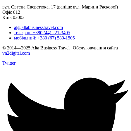
вул. Євгена Сверстюка, 17 (раніше вул. Марини Раскової)
Офіс 812
Київ 02002
al@altabusinesstravel.com
телефон: +380 (44) 221-3405
мобільний: +380 (67) 580-1505
© 2014—2025 Alta Business Travel | Обслуговування сайта
vn2digital.com
Twitter