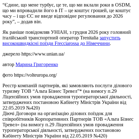
“Єдине, що мене турбує, це те, що ми вклали роки в OSDM,
що ми впровадили його в ІТ – це коштує грошей, це коштує
часу – і що ЄС не введе відповідне регулювання до 2026
року”, – додав він.
Як раніше повідомляв УНІАН, з грудня 2026 року головний
італійський транспортний оператор Trenitalia
запустить
високошвидкісні поїзди Frecciarossa до Німеччини
.
джерело https://www.unian.ua/
автор
Марина Григоренко
фото https://volteuropa.org/
Реєстр компаній партнерів, які замовляють послуги ділового
туризму ТОВ “Альта Бізнес Тревел”* (на вимогу п.29
Ліцензійних умов провадження туроператорської діяльності,
затверджених постановою Кабінету Міністрів України від
22.05.2019 №420)
Діючі Договори на організацію ділових поїздок для
співробітників Корпоративних Партнерів ТОВ «Альта Бізнес
Тревел» (на вимогу п.29 Ліцензійних умов провадження
туроператорської діяльності, затверджених постановою
Кабінету Міністрів України від 22.05.2019 №420)