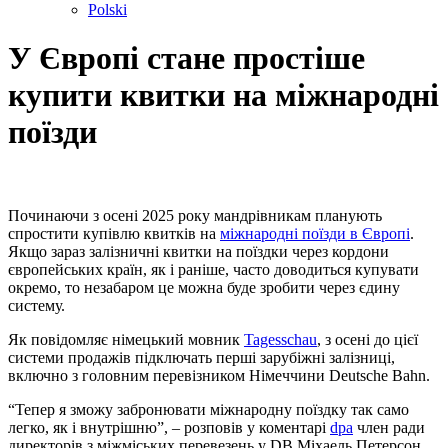
Polski
У Європі стане простіше
купити квитки на міжнародні
поїзди
Починаючи з осені 2025 року мандрівникам планують
спростити купівлю квитків на
міжнародні поїзди в Європі
.
Якщо зараз залізничні квитки на поїздки через кордони
європейських країн, як і раніше, часто доводиться купувати
окремо, то незабаром це можна буде зробити через єдину
систему.
Як повідомляє німецький мовник
Tagesschau
, з осені до цієї
системи продажів підключать перші зарубіжні залізниці,
включно з головним перевізником Німеччини Deutsche Bahn.
“Тепер я зможу забронювати міжнародну поїздку так само
легко, як і внутрішню”, – розповів у коментарі
dpa
член ради
директорів з міжміських перевезень у DB Міхаель Петерсон.