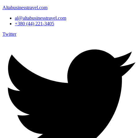
Altabusinesstravel.com
al@altabusinesstravel.com
+380 (44) 221-3405
Twitter