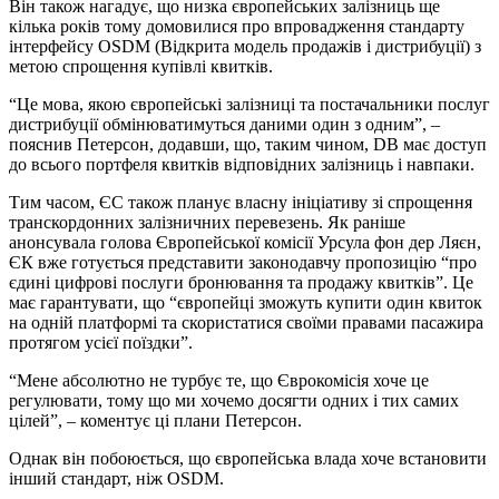
Він також нагадує, що низка європейських залізниць ще
кілька років тому домовилися про впровадження стандарту
інтерфейсу OSDM (Відкрита модель продажів і дистрибуції) з
метою спрощення купівлі квитків.
“Це мова, якою європейські залізниці та постачальники послуг
дистрибуції обмінюватимуться даними один з одним”, –
пояснив Петерсон, додавши, що, таким чином, DB має доступ
до всього портфеля квитків відповідних залізниць і навпаки.
Тим часом, ЄС також планує власну ініціативу зі спрощення
транскордонних залізничних перевезень. Як раніше
анонсувала голова Європейської комісії Урсула фон дер Ляєн,
ЄК вже готується представити законодавчу пропозицію “про
єдині цифрові послуги бронювання та продажу квитків”. Це
має гарантувати, що “європейці зможуть купити один квиток
на одній платформі та скористатися своїми правами пасажира
протягом усієї поїздки”.
“Мене абсолютно не турбує те, що Єврокомісія хоче це
регулювати, тому що ми хочемо досягти одних і тих самих
цілей”, – коментує ці плани Петерсон.
Однак він побоюється, що європейська влада хоче встановити
інший стандарт, ніж OSDM.