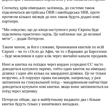
Спочатку, крім німецьких залізниць, до системи також
підключаться австрійська ÖBB і швейцарська SBB, проте
протягом кількох місяців до них також будуть додані нові
партнери.
“Ми очікуємо, що до кінця наступного року Європа буде
підключена практично скрізь. Це наближає нас до великої
мети”, – додав Петерсон.
Таким чином, за його словами, бронювання квитків по всій
Європі – чи то з Осло до Афін, чи то з Варшави до Барселони
– буде можливим в один клік через звичайні канали продажів.
Нині ж квитки на поїздки через кордон усередині ЄС часто
доводиться купувати окремо, тобто один квиток на німецьку
ділянку і один або кілька на закордонні ділянки. Це не тільки
незручно, а й порушує права пасажирів, наприклад, у разі
запізнення на стикувальний поїзд – мандрівникам найчастіше
доводиться купувати нові квитки, якщо вони запізнюються на
поїзд через затримку.
Петерсон обіцяє, що в майбутньому видавати два і більше
квитки будуть тільки у виняткових випадках.