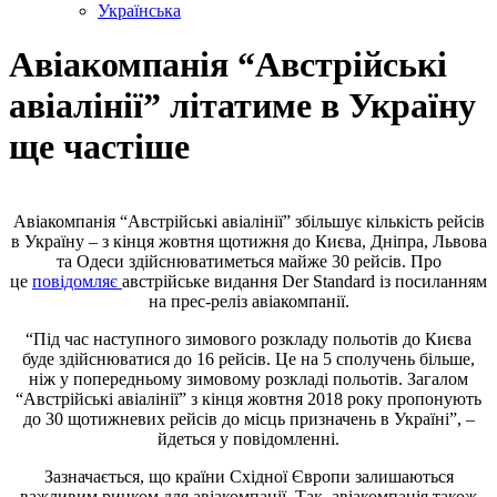
Українська
Авіакомпанія “Австрійські
авіалінії” літатиме в Україну
ще частіше
Авіакомпанія “Австрійські авіалінії” збільшує кількість рейсів
в Україну – з кінця жовтня щотижня до Києва, Дніпра, Львова
та Одеси здійснюватиметься майже 30 рейсів. Про
це
повідомляє
австрійське видання Der Standard із посиланням
на прес-реліз авіакомпанії.
“Під час наступного зимового розкладу польотів до Києва
буде здійснюватися до 16 рейсів. Це на 5 сполучень більше,
ніж у попередньому зимовому розкладі польотів. Загалом
“Австрійські авіалінії” з кінця жовтня 2018 року пропонують
до 30 щотижневих рейсів до місць призначень в Україні”, –
йдеться у повідомленні.
Зазначається, що країни Східної Європи залишаються
важливим ринком для авіакомпанії. Так, авіакомпанія також