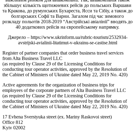
збільшує кількість щотижневих рейсів до польських Варшави
та Кракова, до румунських Бухареста, Ясси та Сібіу, а також до
болгарських Софії та Варни. Загалом під час зимового
розкладу польотів 2018-2019 “Австрійські авіалінії” вводять до
40 додаткових рейсів на європейському напрямку.
Джерело – https://www.ukrinform.ua/rubric-tourism/2532934-
avstrijski-avialinii-litatimut-v-ukrainu-se-castise.html
Register of partner companies that order business travel services
from Alta Business Travel LLC
(as required by Clause 29 of the Licensing Conditions for
conducting tour operator activities, approved by the Resolution of
the Cabinet of Ministers of Ukraine dated May 22, 2019 No. 420)
Active agreements for the organization of business trips for
employees of the corporate partners of Alta Business Travel LLC
(as required by Clause 29 of the Licensing Conditions for
conducting tour operator activities, approved by the Resolution of
the Cabinet of Ministers of Ukraine dated May 22, 2019 No. 420)
17 Evhena Sverstyuka street (ex. Mariny Raskovoi street)
Office 812
Kyiv 02002