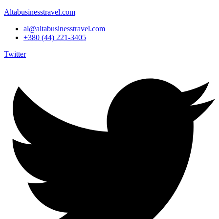
Altabusinesstravel.com
al@altabusinesstravel.com
+380 (44) 221-3405
Twitter