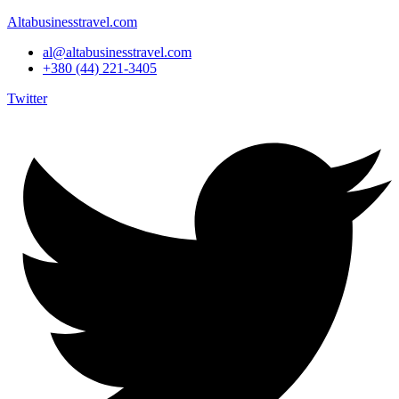
Altabusinesstravel.com
al@altabusinesstravel.com
+380 (44) 221-3405
Twitter