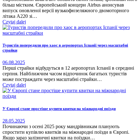
більш містким. Європейський концерн Airbus анонсував
випуск оновленої версії вузькофюзеляжного двомоторного
літака А220 зі…
Czytaj dalej
Туристів попередили про хаос в аеропортах Іспанії через масштабні
страйки
06.08.2025
Перші страйки відбудуться в 12 аеропортах Іспанії в середині
серпня. Найближчим часом відпочинок багатьох туристів
може постраждати через масштабні страйки…
Czytaj dalej
У Європі стане простіше купити квитки на міжнародні поїзди
28.05.2025
Починаючи з осені 2025 року мандрівникам планують
спростити купівлю квитків на міжнародні поїзди в Європі.
Якщо зараз залізничні квитки на поїздки…