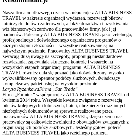
Nasza firma od dłuższego czasu współpracuje z ALTA BUSINESS
TRAVEL w zakresie organizacji wydarzeń, rezerwacji biletów
lotniczych i lotów czarterowych, a także doradztwa i uzyskiwania
wiz biznesowych zarówno dla pracowników firmy, jak i jej
partnerów. Polecamy ALTA BUSINESS TRAVEL jako rzetelnego,
profesjonalnego i doświadczonego organizatora programów o
każdym stopniu złożoności – wszystkie realizowane są na
najwyższym poziomie. Pracownicy ALTA BUSINESS TRAVEL
zwracają dużą uwagę na szczegóły, proponują niestandardowe
rozwiązania, zapewniają skuteczną kontrolę i wsparcie na
wszystkich etapach organizacji programu. ALTA BUSINESS
TRAVEL również dała się poznać jako doświadczony, wysoko
wykwalifikowany operator podróży służbowych, świadczący
kompleksowy pakiet usług na wysokim poziomie.
Larysa Ryzankowa
Firma „San Trade”
Firma „Farmtek” współpracuje z ALTA BUSINESS TRAVEL od
kwietnia 2014 roku. Wszystkie kwestie związane z rezerwacją
biletów kolejowych i lotniczych, hoteli, ubezpieczeń oraz innych
niezbędnych dokumentów są sprawnie realizowane przez
pracowników ALTA BUSINESS TRAVEL, dzięki czemu nasi
pracownicy są całkowicie zwolnieni z obowiązków związanych z
organizacją ich podróży służbowych. Jesteśmy gotowi polecić
ALTA BUSINESS TRAVEL jako rzetelnego partnera.