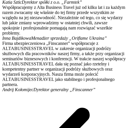
Katia Sztic
Dyrektor spółki z o.o. „Farmtek”
Współpracujemy z Alta Business Travel już od kilku lat i za każdym
razem zwracamy się właśnie do tej firmy przede wszystkim ze
względu na jej niezawodność. Niezależnie od tego, co się wydarzy
lub jakie zmiany wprowadzimy w ostatniej chwili, zawsze
spokojnie i profesjonalnie pomagają nam rozwiązać wszelkie
problemy.
Inna Bajdikowa
Menadżer sprzedaży „Oriflame Ukraina”
Firma ubezpieczeniowa „Finscanner” współpracuje z
ALTABUSINESSTRAVEL w zakresie organizacji podróży
służbowych dla pracowników naszej firmy, a także przy organizacji
seminariów biznesowych i konferencji. W trakcie naszej współpracy
ALTABUSINESSTRAVEL dała się poznać jako rzetelny i
kompetentny partner w organizacji podróży służbowych oraz
wydarzeń korporacyjnych. Nasza firma może polecić
ALTABUSINESSTRAVEL jako stabilnego i profesjonalnego
partnera.
Andrij Kołomijec
Dyrektor generalny „Finscanner”