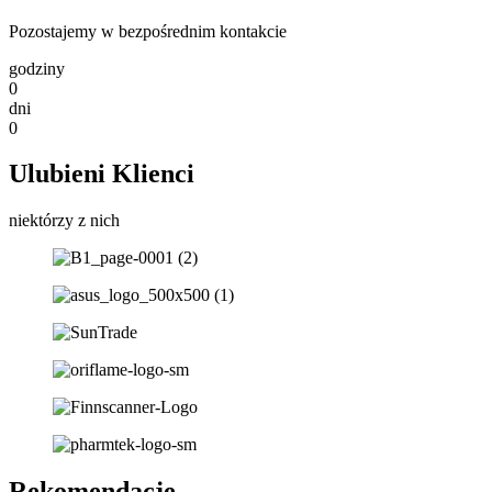
Pozostajemy w bezpośrednim kontakcie
godziny
0
dni
0
Ulubieni Klienci
niektórzy z nich
Rekomendacje