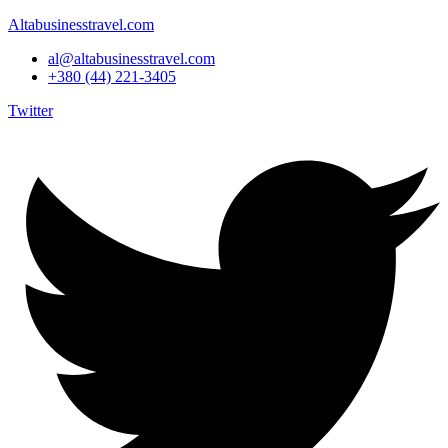
Altabusinesstravel.com
al@altabusinesstravel.com
+380 (44) 221-3405
Twitter