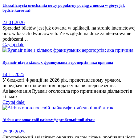
Ukrzaliznycia uruchamia nowy popularny pociąg z morza w góry: jak
będzie kursował
23.01.2026
Sprzedaż biletów jest już otwarta w aplikacji, na stronie internetowej
oraz w kasach dworcowych. Ze względu na duże zainteresowanie
podróżami…
Czytaj dalej
Ryanair піде з кількох французьких аеропортів: яка причина
14.11.2025
У бюджеті Франції на 2026 рік, представленому урядом,
передбачено підвищення податку на авіаперевезення.
Авіакомпанія Ryanair оголосила про припинення діяльності в
кількох…
Czytaj dalej
Airbus оновлює свій найкомфортабельніший літак
25.09.2025
Європейський авіагігант оновить салон літака, зробивши його