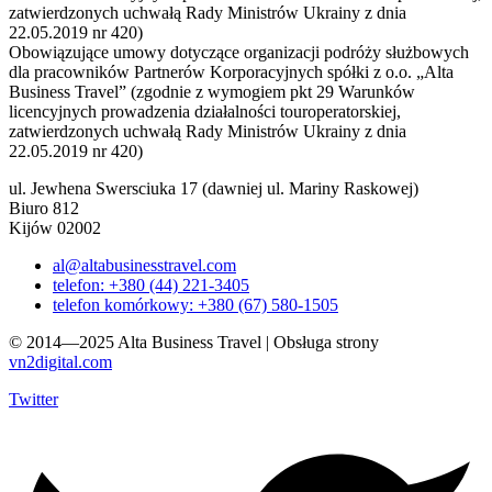
zatwierdzonych uchwałą Rady Ministrów Ukrainy z dnia
22.05.2019 nr 420)
Obowiązujące umowy dotyczące organizacji podróży służbowych
dla pracowników Partnerów Korporacyjnych spółki z o.o. „Alta
Business Travel” (zgodnie z wymogiem pkt 29 Warunków
licencyjnych prowadzenia działalności touroperatorskiej,
zatwierdzonych uchwałą Rady Ministrów Ukrainy z dnia
22.05.2019 nr 420)
ul. Jewhena Swersciuka 17 (dawniej ul. Mariny Raskowej)
Biuro 812
Kijów 02002
al@altabusinesstravel.com
telefon: +380 (44) 221-3405
telefon komórkowy: +380 (67) 580-1505
© 2014—2025 Alta Business Travel | Obsługa strony
vn2digital.com
Twitter