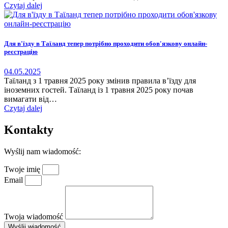
Czytaj dalej
Для в'їзду в Таїланд тепер потрібно проходити обов'язкову онлайн-
реєстрацію
04.05.2025
Таїланд з 1 травня 2025 року змінив правила в’їзду для
іноземних гостей. Таїланд із 1 травня 2025 року почав
вимагати від…
Czytaj dalej
Kontakty
Wyślij nam wiadomość:
Twoje imię
Email
Twoja wiadomość
Wyślij wiadomość